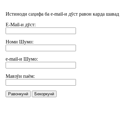
Истиноди саҳифа ба e-mail-и дӯст равон карда шавад
E-Mail-и дӯст:
Номи Шумо:
e-mail-и Шумо:
Мавзӯи паём:
Равонкунӣ
Бекоркунӣ