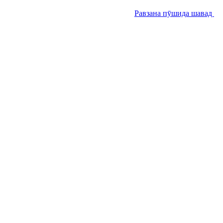
Равзана пӯшида шавад