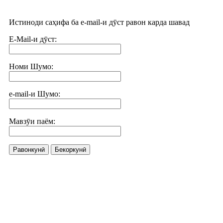
Истиноди саҳифа ба e-mail-и дӯст равон карда шавад
E-Mail-и дӯст:
Номи Шумо:
e-mail-и Шумо:
Мавзӯи паём:
Равонкунӣ
Бекоркунӣ